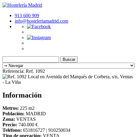
913 600 909
info@hosteleriamadrid.com
Buscar:
Referencia: Ref. 1092
Información
Metros:
225 m
2
Población:
MADRID
Zona:
VENTAS
Precio:
740.000 €
Teléfono:
651816727 | 910250034
Tipo de operación:
VENTA