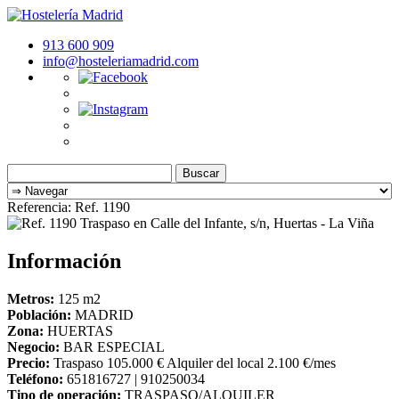
913 600 909
info@hosteleriamadrid.com
Buscar:
Referencia: Ref. 1190
Información
Metros:
125 m
2
Población:
MADRID
Zona:
HUERTAS
Negocio:
BAR ESPECIAL
Precio:
Traspaso 105.000 € Alquiler del local 2.100 €/mes
Teléfono:
651816727 | 910250034
Tipo de operación:
TRASPASO/ALQUILER