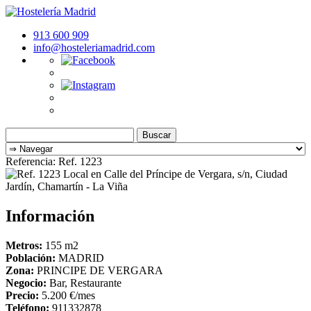
913 600 909
info@hosteleriamadrid.com
Buscar:
Referencia: Ref. 1223
Información
Metros:
155 m
2
Población:
MADRID
Zona:
PRINCIPE DE VERGARA
Negocio:
Bar, Restaurante
Precio:
5.200 €/mes
Teléfono:
911332878