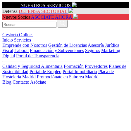
Servicios
NUESTROS SERVICIOS
Defensa
DEFENSA SECTORIAL
Nuevos Socios
ASÓCIATE AHORA
Gestoría Online
Inicio
Servicios
Emprende con Nosotros
Gestión de Licencias
Asesoría Jurídica
Fiscal
Laboral
Financiación y Subvenciones
Seguros
Marketing
Digital
Portal de Transparencia
Calidad y Seguridad Alimentaria
Formación
Proveedores
Planes de
Sostenibilidad
Portal de Empleo
Portal Inmobiliario
Placa de
Hosteleria Madrid
Promociónate en Saborea Madrid
Blog
Contacto
Asóciate