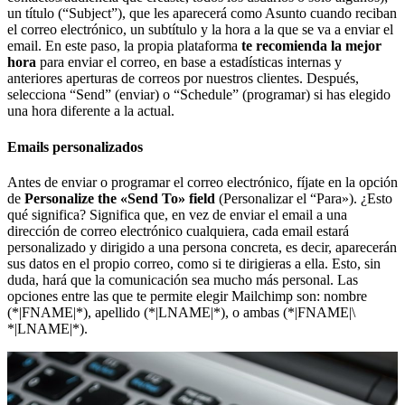
un título (“Subject”), que les aparecerá como Asunto cuando reciban
el correo electrónico, un subtítulo y la hora a la que se va a enviar el
email. En este paso, la propia plataforma
te recomienda la mejor
hora
para enviar el correo, en base a estadísticas internas y
anteriores aperturas de correos por nuestros clientes. Después,
selecciona “Send” (enviar) o “Schedule” (programar) si has elegido
una hora diferente a la actual.
Emails personalizados
Antes de enviar o programar el correo electrónico, fíjate en la opción
de
Personalize the «Send To» field
(Personalizar el “Para»). ¿Esto
qué significa? Significa que, en vez de enviar el email a una
dirección de correo electrónico cualquiera, cada email estará
personalizado y dirigido a una persona concreta, es decir, aparecerán
sus datos en el propio correo, como si te dirigieras a ella. Esto, sin
duda, hará que la comunicación sea mucho más personal. Las
opciones entre las que te permite elegir Mailchimp son: nombre
(*|FNAME|*), apellido (*|LNAME|*), o ambas (*|FNAME|\
*|LNAME|*).