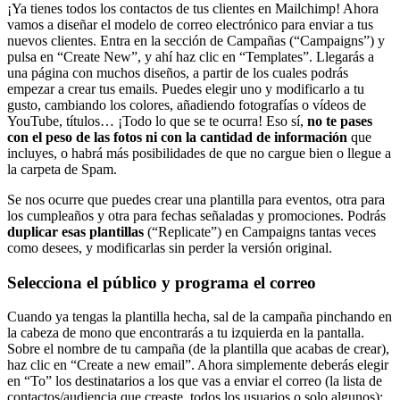
¡Ya tienes todos los contactos de tus clientes en Mailchimp! Ahora
vamos a diseñar el modelo de correo electrónico para enviar a tus
nuevos clientes. Entra en la sección de Campañas (“Campaigns”) y
pulsa en “Create New”, y ahí haz clic en “Templates”. Llegarás a
una página con muchos diseños, a partir de los cuales podrás
empezar a crear tus emails. Puedes elegir uno y modificarlo a tu
gusto, cambiando los colores, añadiendo fotografías o vídeos de
YouTube, títulos… ¡Todo lo que se te ocurra! Eso sí,
no te pases
con el peso de las fotos ni con la cantidad de información
que
incluyes, o habrá más posibilidades de que no cargue bien o llegue a
la carpeta de Spam.
Se nos ocurre que puedes crear una plantilla para eventos, otra para
los cumpleaños y otra para fechas señaladas y promociones. Podrás
duplicar esas plantillas
(“Replicate”) en Campaigns tantas veces
como desees, y modificarlas sin perder la versión original.
Selecciona el público y programa el correo
Cuando ya tengas la plantilla hecha, sal de la campaña pinchando en
la cabeza de mono que encontrarás a tu izquierda en la pantalla.
Sobre el nombre de tu campaña (de la plantilla que acabas de crear),
haz clic en “Create a new email”. Ahora simplemente deberás elegir
en “To” los destinatarios a los que vas a enviar el correo (la lista de
contactos/audiencia que creaste, todos los usuarios o solo algunos);