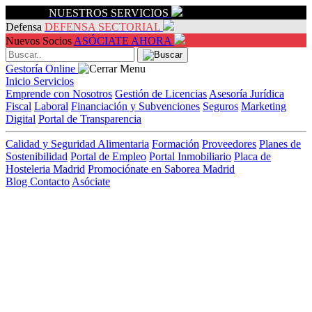
Servicios
NUESTROS SERVICIOS
Defensa
DEFENSA SECTORIAL
Nuevos Socios
ASÓCIATE AHORA
Gestoría Online
Inicio
Servicios
Emprende con Nosotros
Gestión de Licencias
Asesoría Jurídica
Fiscal
Laboral
Financiación y Subvenciones
Seguros
Marketing
Digital
Portal de Transparencia
Calidad y Seguridad Alimentaria
Formación
Proveedores
Planes de
Sostenibilidad
Portal de Empleo
Portal Inmobiliario
Placa de
Hosteleria Madrid
Promociónate en Saborea Madrid
Blog
Contacto
Asóciate