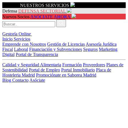
Servicios
NUESTROS SERVICIOS
Defensa
DEFENSA SECTORIAL
Nuevos Socios
ASÓCIATE AHORA
Gestoría Online
Inicio
Servicios
Emprende con Nosotros
Gestión de Licencias
Asesoría Jurídica
Fiscal
Laboral
Financiación y Subvenciones
Seguros
Marketing
Digital
Portal de Transparencia
Calidad y Seguridad Alimentaria
Formación
Proveedores
Planes de
Sostenibilidad
Portal de Empleo
Portal Inmobiliario
Placa de
Hosteleria Madrid
Promociónate en Saborea Madrid
Blog
Contacto
Asóciate