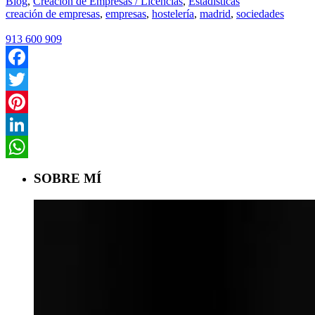
Blog
,
Creación de Empresas / Licencias
,
Estadísticas
creación de empresas
,
empresas
,
hostelería
,
madrid
,
sociedades
913 600 909
Facebook
Twitter
Pinterest
LinkedIn
WhatsApp
SOBRE MÍ