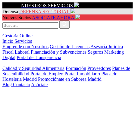
Servicios
NUESTROS SERVICIOS
Defensa
DEFENSA SECTORIAL
Nuevos Socios
ASÓCIATE AHORA
Gestoría Online
Inicio
Servicios
Emprende con Nosotros
Gestión de Licencias
Asesoría Jurídica
Fiscal
Laboral
Financiación y Subvenciones
Seguros
Marketing
Digital
Portal de Transparencia
Calidad y Seguridad Alimentaria
Formación
Proveedores
Planes de
Sostenibilidad
Portal de Empleo
Portal Inmobiliario
Placa de
Hosteleria Madrid
Promociónate en Saborea Madrid
Blog
Contacto
Asóciate