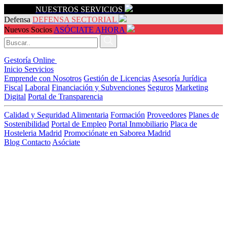
Servicios
NUESTROS SERVICIOS
Defensa
DEFENSA SECTORIAL
Nuevos Socios
ASÓCIATE AHORA
Gestoría Online
Inicio
Servicios
Emprende con Nosotros
Gestión de Licencias
Asesoría Jurídica
Fiscal
Laboral
Financiación y Subvenciones
Seguros
Marketing
Digital
Portal de Transparencia
Calidad y Seguridad Alimentaria
Formación
Proveedores
Planes de
Sostenibilidad
Portal de Empleo
Portal Inmobiliario
Placa de
Hosteleria Madrid
Promociónate en Saborea Madrid
Blog
Contacto
Asóciate