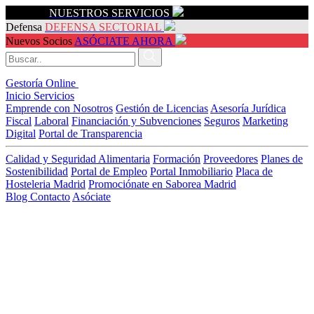
Servicios
NUESTROS SERVICIOS
Defensa
DEFENSA SECTORIAL
Nuevos Socios
ASÓCIATE AHORA
Gestoría Online
Inicio
Servicios
Emprende con Nosotros
Gestión de Licencias
Asesoría Jurídica
Fiscal
Laboral
Financiación y Subvenciones
Seguros
Marketing
Digital
Portal de Transparencia
Calidad y Seguridad Alimentaria
Formación
Proveedores
Planes de
Sostenibilidad
Portal de Empleo
Portal Inmobiliario
Placa de
Hosteleria Madrid
Promociónate en Saborea Madrid
Blog
Contacto
Asóciate