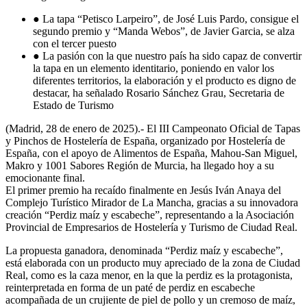
● La tapa “Petisco Larpeiro”, de José Luis Pardo, consigue el
segundo premio y “Manda Webos”, de Javier Garcia, se alza
con el tercer puesto
● La pasión con la que nuestro país ha sido capaz de convertir
la tapa en un elemento identitario, poniendo en valor los
diferentes territorios, la elaboración y el producto es digno de
destacar, ha señalado Rosario Sánchez Grau, Secretaria de
Estado de Turismo
(Madrid, 28 de enero de 2025).- El III Campeonato Oficial de Tapas
y Pinchos de Hostelería de España, organizado por Hostelería de
España, con el apoyo de Alimentos de España, Mahou-San Miguel,
Makro y 1001 Sabores Región de Murcia, ha llegado hoy a su
emocionante final.
El primer premio ha recaído finalmente en Jesús Iván Anaya del
Complejo Turístico Mirador de La Mancha, gracias a su innovadora
creación “Perdiz maíz y escabeche”, representando a la Asociación
Provincial de Empresarios de Hostelería y Turismo de Ciudad Real.
La propuesta ganadora, denominada “Perdiz maíz y escabeche”,
está elaborada con un producto muy apreciado de la zona de Ciudad
Real, como es la caza menor, en la que la perdiz es la protagonista,
reinterpretada en forma de un paté de perdiz en escabeche
acompañada de un crujiente de piel de pollo y un cremoso de maíz,