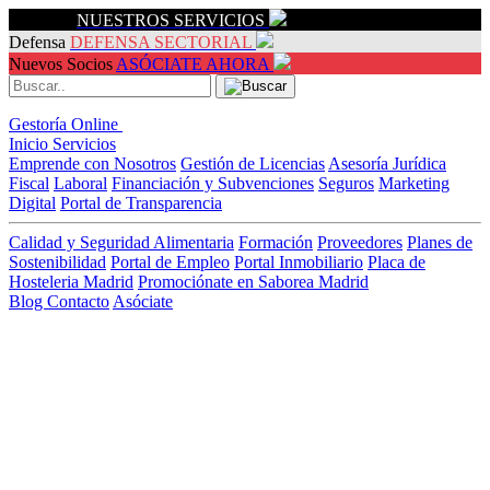
Servicios
NUESTROS SERVICIOS
Defensa
DEFENSA SECTORIAL
Nuevos Socios
ASÓCIATE AHORA
Gestoría Online
Inicio
Servicios
Emprende con Nosotros
Gestión de Licencias
Asesoría Jurídica
Fiscal
Laboral
Financiación y Subvenciones
Seguros
Marketing
Digital
Portal de Transparencia
Calidad y Seguridad Alimentaria
Formación
Proveedores
Planes de
Sostenibilidad
Portal de Empleo
Portal Inmobiliario
Placa de
Hosteleria Madrid
Promociónate en Saborea Madrid
Blog
Contacto
Asóciate