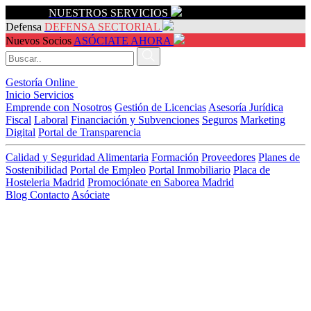
Servicios
NUESTROS SERVICIOS
Defensa
DEFENSA SECTORIAL
Nuevos Socios
ASÓCIATE AHORA
Gestoría Online
Inicio
Servicios
Emprende con Nosotros
Gestión de Licencias
Asesoría Jurídica
Fiscal
Laboral
Financiación y Subvenciones
Seguros
Marketing
Digital
Portal de Transparencia
Calidad y Seguridad Alimentaria
Formación
Proveedores
Planes de
Sostenibilidad
Portal de Empleo
Portal Inmobiliario
Placa de
Hosteleria Madrid
Promociónate en Saborea Madrid
Blog
Contacto
Asóciate