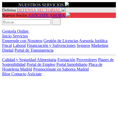
Servicios
NUESTROS SERVICIOS
Defensa
DEFENSA SECTORIAL
Nuevos Socios
ASÓCIATE AHORA
Gestoría Online
Inicio
Servicios
Emprende con Nosotros
Gestión de Licencias
Asesoría Jurídica
Fiscal
Laboral
Financiación y Subvenciones
Seguros
Marketing
Digital
Portal de Transparencia
Calidad y Seguridad Alimentaria
Formación
Proveedores
Planes de
Sostenibilidad
Portal de Empleo
Portal Inmobiliario
Placa de
Hosteleria Madrid
Promociónate en Saborea Madrid
Blog
Contacto
Asóciate