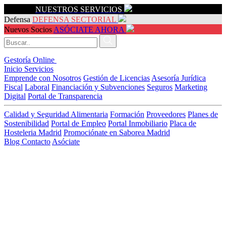
Servicios
NUESTROS SERVICIOS
Defensa
DEFENSA SECTORIAL
Nuevos Socios
ASÓCIATE AHORA
Gestoría Online
Inicio
Servicios
Emprende con Nosotros
Gestión de Licencias
Asesoría Jurídica
Fiscal
Laboral
Financiación y Subvenciones
Seguros
Marketing
Digital
Portal de Transparencia
Calidad y Seguridad Alimentaria
Formación
Proveedores
Planes de
Sostenibilidad
Portal de Empleo
Portal Inmobiliario
Placa de
Hosteleria Madrid
Promociónate en Saborea Madrid
Blog
Contacto
Asóciate