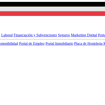
l
Laboral
Financiación y Subvenciones
Seguros
Marketing Digital
Port
ostenibilidad
Portal de Empleo
Portal Inmobiliario
Placa de Hosteleria 