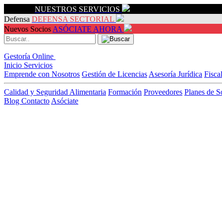
Servicios
NUESTROS SERVICIOS
Defensa
DEFENSA SECTORIAL
Nuevos Socios
ASÓCIATE AHORA
Gestoría Online
Inicio
Servicios
Emprende con Nosotros
Gestión de Licencias
Asesoría Jurídica
Fisca
Calidad y Seguridad Alimentaria
Formación
Proveedores
Planes de S
Blog
Contacto
Asóciate