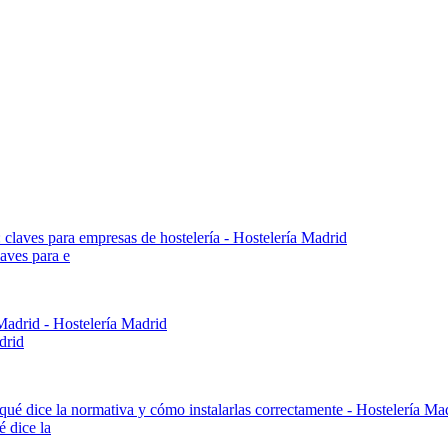
aves para e
drid
é dice la