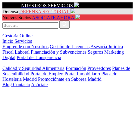
Servicios
NUESTROS SERVICIOS
Defensa
DEFENSA SECTORIAL
Nuevos Socios
ASÓCIATE AHORA
Gestoría Online
Inicio
Servicios
Emprende con Nosotros
Gestión de Licencias
Asesoría Jurídica
Fiscal
Laboral
Financiación y Subvenciones
Seguros
Marketing
Digital
Portal de Transparencia
Calidad y Seguridad Alimentaria
Formación
Proveedores
Planes de
Sostenibilidad
Portal de Empleo
Portal Inmobiliario
Placa de
Hosteleria Madrid
Promociónate en Saborea Madrid
Blog
Contacto
Asóciate