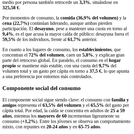
medio por persona también retrocede un
3,3%
, situándose en
325,58 €
.
Por momentos de consumo, la
comida (36,9% del volumen)
y la
cena (22,7%)
continúan liderando, aunque ambas pierden
participación. El
desayuno
, pese a mantener una cuota en torno al
9,4%
, es el que acusa la mayor caída de público: desayuna fuera el
59,5%
de los individuos, frente al
61,7%
anterior.
En cuanto a los lugares de consumo, los
establecimientos
, que
concentran el
72% del volumen
, caen un
5,8%
, y explican gran
parte del retroceso global. En paralelo, el consumo en el
hogar
propio
se mantiene más estable, con una cuota del
9,7%
del
volumen total y un gasto per cápita en torno a
37,5 €
, lo que apunta
a una preferencia por entornos más controlados.
Componente social del consumo
El componente social sigue siendo clave: el consumo con
familia y
amigos
representa el
63,5% del volumen
y el
65,5%
del gasto per
cápita total. Por edad, la caída se concentra en adultos de
25 a 59
años
, mientras los
mayores de 60
incrementan ligeramente su
consumo (
+1,2%
). Entre los jóvenes se observa un comportamiento
mixto, con repuntes en
20-24 años
y en
65-75 años
.