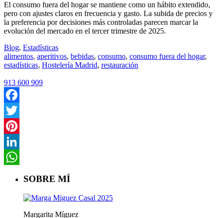
El consumo fuera del hogar se mantiene como un hábito extendido,
pero con ajustes claros en frecuencia y gasto. La subida de precios y
la preferencia por decisiones más controladas parecen marcar la
evolución del mercado en el tercer trimestre de 2025.
Blog
,
Estadísticas
alimentos
,
aperitivos
,
bebidas
,
consumo
,
consumo fuera del hogar
,
estadísticas
,
Hostelería Madrid
,
restauración
913 600 909
Facebook
Twitter
Pinterest
LinkedIn
WhatsApp
SOBRE MÍ
Margarita Míguez