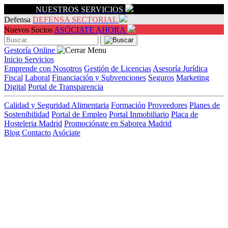
Servicios
NUESTROS SERVICIOS
Defensa
DEFENSA SECTORIAL
Nuevos Socios
ASÓCIATE AHORA
Gestoría Online
Inicio
Servicios
Emprende con Nosotros
Gestión de Licencias
Asesoría Jurídica
Fiscal
Laboral
Financiación y Subvenciones
Seguros
Marketing
Digital
Portal de Transparencia
Calidad y Seguridad Alimentaria
Formación
Proveedores
Planes de
Sostenibilidad
Portal de Empleo
Portal Inmobiliario
Placa de
Hosteleria Madrid
Promociónate en Saborea Madrid
Blog
Contacto
Asóciate