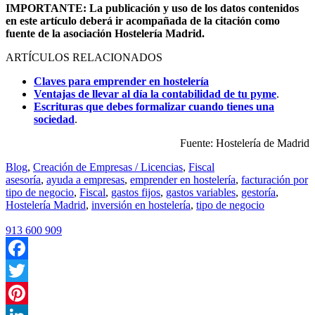
IMPORTANTE: La publicación y uso de los datos contenidos
en este artículo deberá ir acompañada de la citación como
fuente de la asociación Hostelería Madrid.
ARTÍCULOS RELACIONADOS
Claves para emprender en hostelería
Ventajas de llevar al día la contabilidad de tu pyme
.
Escrituras que debes formalizar cuando tienes una
sociedad
.
Fuente: Hostelería de Madrid
Blog
,
Creación de Empresas / Licencias
,
Fiscal
asesoría
,
ayuda a empresas
,
emprender en hostelería
,
facturación por
tipo de negocio
,
Fiscal
,
gastos fijos
,
gastos variables
,
gestoría
,
Hostelería Madrid
,
inversión en hostelería
,
tipo de negocio
913 600 909
Facebook
Twitter