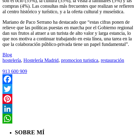
son el ocio (55%), la cultura (35%), la visita a familiares (5%) y las
compras (4%). Las consultas más frecuentes que realizan se refieren
al centro histórico y turístico, y a la oferta cultural y museística.
Mariano de Paco Serrano ha destacado que “estas cifras ponen de
relieve que las políticas puestas en marcha por el Gobierno regional
dan sus frutos al atraer a un turista de alto valor y larga estancia, lo
que nos motiva a continuar trabajando en esta línea, una tarea en la
que la colaboración público-privada tiene un papel fundamental”.
Blog
hostelería
,
Hostelería Madrid
,
promocion turistica
,
restauración
913 600 909
Facebook
Twitter
Pinterest
LinkedIn
WhatsApp
SOBRE MÍ