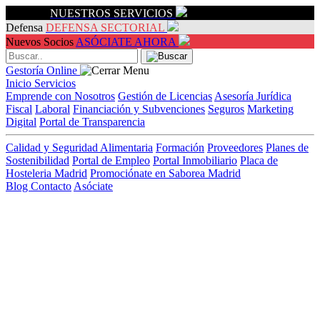
Servicios
NUESTROS SERVICIOS
Defensa
DEFENSA SECTORIAL
Nuevos Socios
ASÓCIATE AHORA
Gestoría Online
Inicio
Servicios
Emprende con Nosotros
Gestión de Licencias
Asesoría Jurídica
Fiscal
Laboral
Financiación y Subvenciones
Seguros
Marketing
Digital
Portal de Transparencia
Calidad y Seguridad Alimentaria
Formación
Proveedores
Planes de
Sostenibilidad
Portal de Empleo
Portal Inmobiliario
Placa de
Hosteleria Madrid
Promociónate en Saborea Madrid
Blog
Contacto
Asóciate