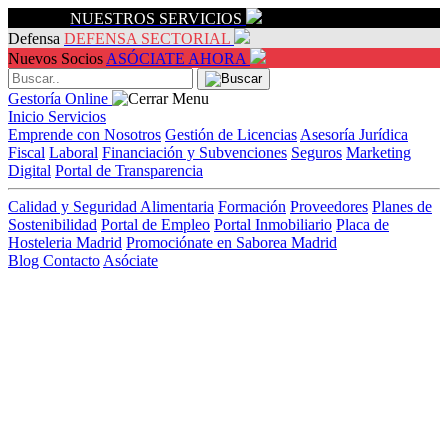
Servicios
NUESTROS SERVICIOS
Defensa
DEFENSA SECTORIAL
Nuevos Socios
ASÓCIATE AHORA
Gestoría Online
Inicio
Servicios
Emprende con Nosotros
Gestión de Licencias
Asesoría Jurídica
Fiscal
Laboral
Financiación y Subvenciones
Seguros
Marketing
Digital
Portal de Transparencia
Calidad y Seguridad Alimentaria
Formación
Proveedores
Planes de
Sostenibilidad
Portal de Empleo
Portal Inmobiliario
Placa de
Hosteleria Madrid
Promociónate en Saborea Madrid
Blog
Contacto
Asóciate