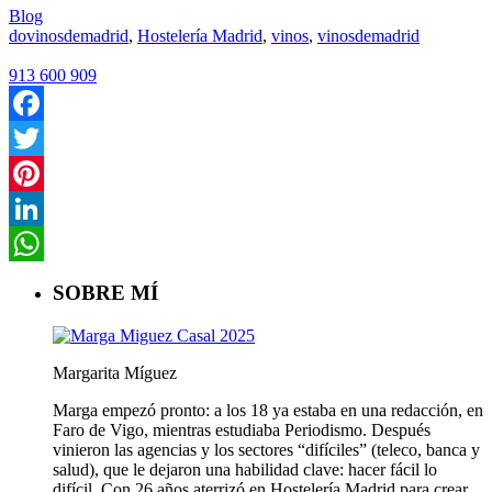
Blog
dovinosdemadrid
,
Hostelería Madrid
,
vinos
,
vinosdemadrid
913 600 909
Facebook
Twitter
Pinterest
LinkedIn
WhatsApp
SOBRE MÍ
Margarita Míguez
Marga empezó pronto: a los 18 ya estaba en una redacción, en
Faro de Vigo, mientras estudiaba Periodismo. Después
vinieron las agencias y los sectores “difíciles” (teleco, banca y
salud), que le dejaron una habilidad clave: hacer fácil lo
difícil. Con 26 años aterrizó en Hostelería Madrid para crear