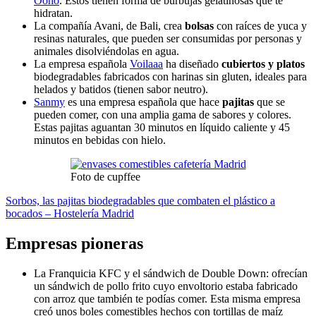
Ooho
. Estos tienen forma de burbujas gelatinosas que te
hidratan.
La compañía Avani, de Bali, crea
bolsas
con raíces de yuca y
resinas naturales, que pueden ser consumidas por personas y
animales disolviéndolas en agua.
La empresa española
Voilaaa
ha diseñado
cubiertos y platos
biodegradables fabricados con harinas sin gluten, ideales para
helados y batidos (tienen sabor neutro).
Sanmy
es una empresa española que hace
pajitas
que se
pueden comer, con una amplia gama de sabores y colores.
Estas pajitas aguantan 30 minutos en líquido caliente y 45
minutos en bebidas con hielo.
Foto de cupffee
Sorbos, las pajitas biodegradables que combaten el plástico a
bocados – Hostelería Madrid
Empresas pioneras
La Franquicia KFC y el sándwich de Double Down: ofrecían
un sándwich de pollo frito cuyo envoltorio estaba fabricado
con arroz que también te podías comer. Esta misma empresa
creó unos boles comestibles hechos con tortillas de maíz