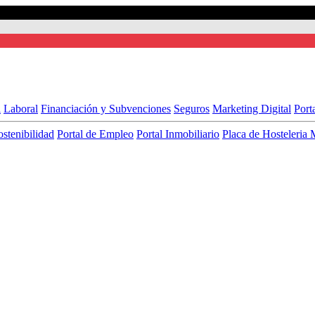
l
Laboral
Financiación y Subvenciones
Seguros
Marketing Digital
Port
ostenibilidad
Portal de Empleo
Portal Inmobiliario
Placa de Hosteleria 