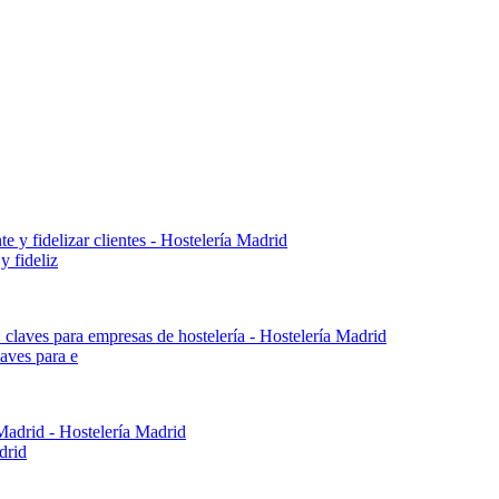
y fideliz
aves para e
drid