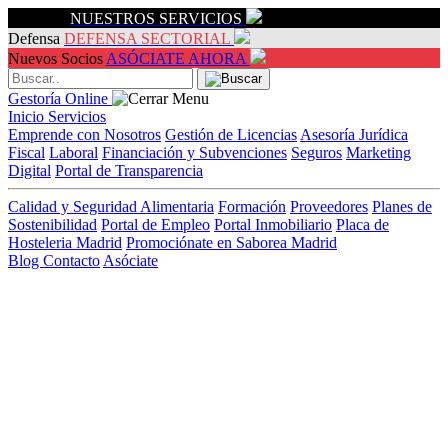
Servicios
NUESTROS SERVICIOS
Defensa
DEFENSA SECTORIAL
Nuevos Socios
ASÓCIATE AHORA
Gestoría Online
Inicio
Servicios
Emprende con Nosotros
Gestión de Licencias
Asesoría Jurídica
Fiscal
Laboral
Financiación y Subvenciones
Seguros
Marketing
Digital
Portal de Transparencia
Calidad y Seguridad Alimentaria
Formación
Proveedores
Planes de
Sostenibilidad
Portal de Empleo
Portal Inmobiliario
Placa de
Hosteleria Madrid
Promociónate en Saborea Madrid
Blog
Contacto
Asóciate