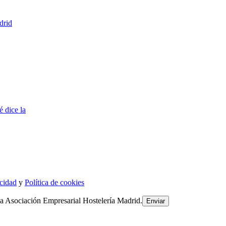
drid
é dice la
acidad
y
Política de cookies
la Asociación Empresarial Hostelería Madrid.