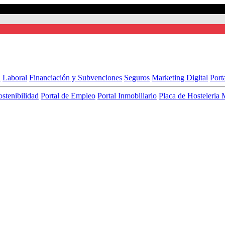
l
Laboral
Financiación y Subvenciones
Seguros
Marketing Digital
Port
ostenibilidad
Portal de Empleo
Portal Inmobiliario
Placa de Hosteleria 