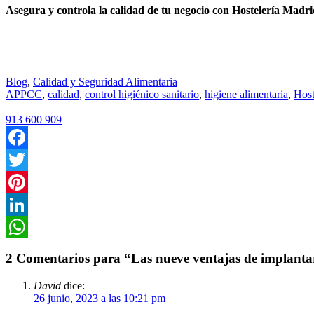
Asegura y controla la calidad de tu negocio con Hostelería Madr
Blog
,
Calidad y Seguridad Alimentaria
APPCC
,
calidad
,
control higiénico sanitario
,
higiene alimentaria
,
Host
913 600 909
Facebook
Twitter
Pinterest
LinkedIn
WhatsApp
2 Comentarios para “Las nueve ventajas de implanta
David
dice:
26 junio, 2023 a las 10:21 pm