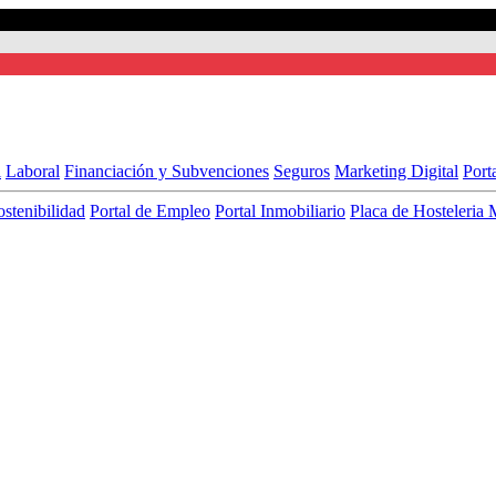
l
Laboral
Financiación y Subvenciones
Seguros
Marketing Digital
Port
ostenibilidad
Portal de Empleo
Portal Inmobiliario
Placa de Hosteleria 