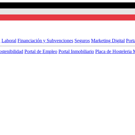
l
Laboral
Financiación y Subvenciones
Seguros
Marketing Digital
Port
ostenibilidad
Portal de Empleo
Portal Inmobiliario
Placa de Hosteleria 