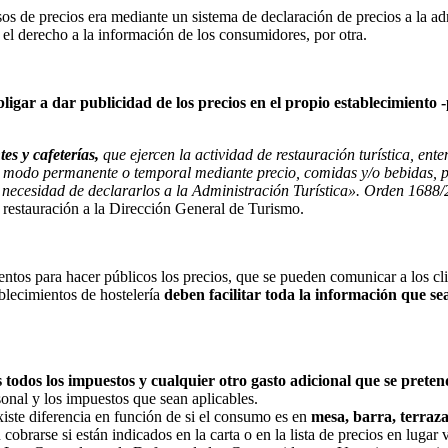
os de precios era mediante un sistema de declaración de precios a la adm
y el derecho a la información de los consumidores, por otra.
bligar a dar publicidad de los precios en el propio establecimiento
tes y cafeterías
,
que ejercen la actividad de restauración turística, ente
 de modo permanente o temporal mediante precio, comidas y/o bebidas, 
n necesidad de declararlos a la Administración Turística». Orden 1688
e restauración a la Dirección General de Turismo.
ntos para hacer públicos los precios, que se pueden comunicar a los cli
blecimientos de hostelería
deben facilitar toda la información
que sea
s todos los impuestos
y cualquier otro gasto adicional
que se preten
rsonal y los impuestos que sean aplicables.
existe diferencia en función de si el consumo es en
mesa, barra, terraz
 cobrarse si están indicados en la carta o en la lista de precios en lugar v