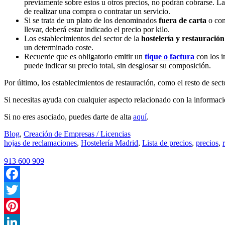
previamente sobre estos u otros precios, no podrán cobrarse. La
de realizar una compra o contratar un servicio.
Si se trata de un plato de los denominados
fuera de carta
o con
llevar, deberá estar indicado el precio por kilo.
Los establecimientos del sector de la
hostelería y restauración
un determinado coste.
Recuerde que es obligatorio emitir un
tique o factura
con los i
puede indicar su precio total, sin desglosar su composición.
Por último, los establecimientos de restauración, como el resto de sec
Si necesitas ayuda con cualquier aspecto relacionado con la informac
Si no eres asociado, puedes darte de alta
aquí
.
Blog
,
Creación de Empresas / Licencias
hojas de reclamaciones
,
Hostelería Madrid
,
Lista de precios
,
precios
,
913 600 909
Facebook
Twitter
Pinterest