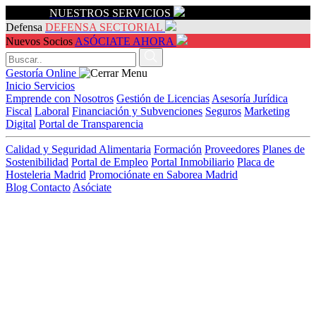
Servicios
NUESTROS SERVICIOS
Defensa
DEFENSA SECTORIAL
Nuevos Socios
ASÓCIATE AHORA
Gestoría Online
Inicio
Servicios
Emprende con Nosotros
Gestión de Licencias
Asesoría Jurídica
Fiscal
Laboral
Financiación y Subvenciones
Seguros
Marketing
Digital
Portal de Transparencia
Calidad y Seguridad Alimentaria
Formación
Proveedores
Planes de
Sostenibilidad
Portal de Empleo
Portal Inmobiliario
Placa de
Hosteleria Madrid
Promociónate en Saborea Madrid
Blog
Contacto
Asóciate