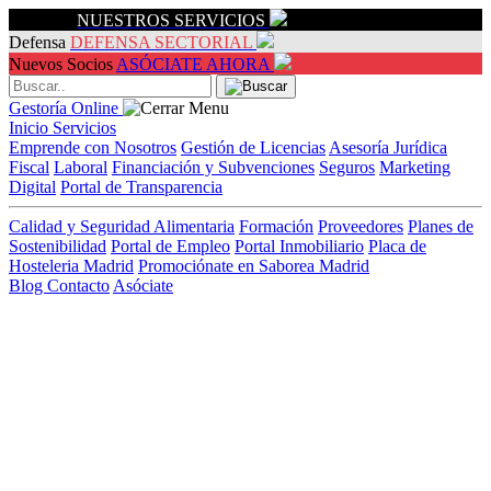
Servicios
NUESTROS SERVICIOS
Defensa
DEFENSA SECTORIAL
Nuevos Socios
ASÓCIATE AHORA
Gestoría Online
Inicio
Servicios
Emprende con Nosotros
Gestión de Licencias
Asesoría Jurídica
Fiscal
Laboral
Financiación y Subvenciones
Seguros
Marketing
Digital
Portal de Transparencia
Calidad y Seguridad Alimentaria
Formación
Proveedores
Planes de
Sostenibilidad
Portal de Empleo
Portal Inmobiliario
Placa de
Hosteleria Madrid
Promociónate en Saborea Madrid
Blog
Contacto
Asóciate