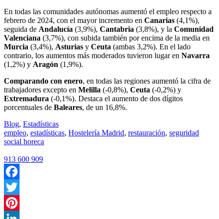
En todas las comunidades autónomas aumentó el empleo respecto a
febrero de 2024, con el mayor incremento en
Canarias
(4,1%),
seguida de
Andalucía
(3,9%),
Cantabria
(3,8%), y la
Comunidad
Valenciana
(3,7%), con subida también por encima de la media en
Murcia
(3,4%),
Asturias
y
Ceuta
(ambas 3,2%). En el lado
contrario, los aumentos más moderados tuvieron lugar en
Navarra
(1,2%) y
Aragón
(1,9%).
Comparando con enero
, en todas las regiones aumentó la cifra de
trabajadores excepto en
Melilla
(-0,8%),
Ceuta
(-0,2%) y
Extremadura
(-0,1%). Destaca el aumento de dos dígitos
porcentuales de
Baleares
, de un 16,8%.
Blog
,
Estadísticas
empleo
,
estadísticas
,
Hostelería Madrid
,
restauración
,
seguridad
social horeca
913 600 909
Facebook
Twitter
Pinterest