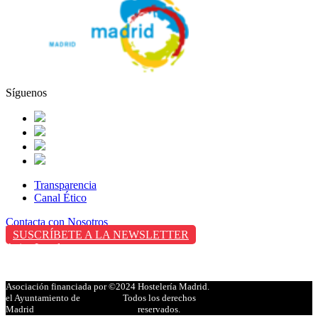
Síguenos
Transparencia
Canal Ético
Contacta con Nosotros
SUSCRÍBETE A LA NEWSLETTER
Aviso Legal
Política de Privacidad
Política de Cookies
Asociación financiada por
©2024 Hostelería Madrid.
el Ayuntamiento de
Todos los derechos
Madrid
reservados.