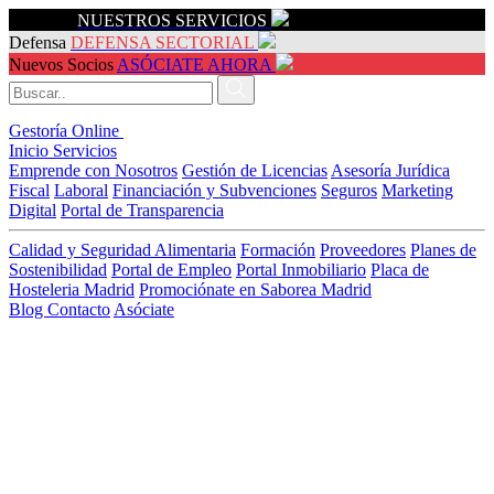
Servicios
NUESTROS SERVICIOS
Defensa
DEFENSA SECTORIAL
Nuevos Socios
ASÓCIATE AHORA
Gestoría Online
Inicio
Servicios
Emprende con Nosotros
Gestión de Licencias
Asesoría Jurídica
Fiscal
Laboral
Financiación y Subvenciones
Seguros
Marketing
Digital
Portal de Transparencia
Calidad y Seguridad Alimentaria
Formación
Proveedores
Planes de
Sostenibilidad
Portal de Empleo
Portal Inmobiliario
Placa de
Hosteleria Madrid
Promociónate en Saborea Madrid
Blog
Contacto
Asóciate