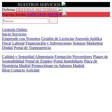
Servicios
NUESTROS SERVICIOS
Defensa
DEFENSA SECTORIAL
Nuevos Socios
ASÓCIATE AHORA
Gestoría Online
Inicio
Servicios
Emprende con Nosotros
Gestión de Licencias
Asesoría Jurídica
Fiscal
Laboral
Financiación y Subvenciones
Seguros
Marketing
Digital
Portal de Transparencia
Calidad y Seguridad Alimentaria
Formación
Proveedores
Planes de
Sostenibilidad
Portal de Empleo
Portal Inmobiliario
Placa de
Hosteleria Madrid
Promociónate en Saborea Madrid
Blog
Contacto
Asóciate