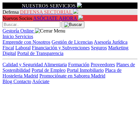
Servicios
NUESTROS SERVICIOS
Defensa
DEFENSA SECTORIAL
Nuevos Socios
ASÓCIATE AHORA
Gestoría Online
Inicio
Servicios
Emprende con Nosotros
Gestión de Licencias
Asesoría Jurídica
Fiscal
Laboral
Financiación y Subvenciones
Seguros
Marketing
Digital
Portal de Transparencia
Calidad y Seguridad Alimentaria
Formación
Proveedores
Planes de
Sostenibilidad
Portal de Empleo
Portal Inmobiliario
Placa de
Hosteleria Madrid
Promociónate en Saborea Madrid
Blog
Contacto
Asóciate