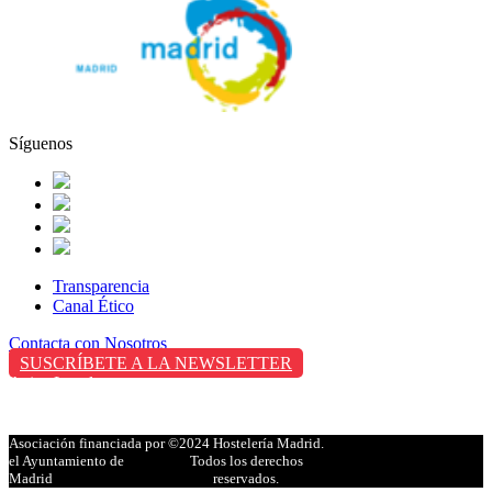
Síguenos
Transparencia
Canal Ético
Contacta con Nosotros
SUSCRÍBETE A LA NEWSLETTER
Aviso Legal
Política de Privacidad
Política de Cookies
Asociación financiada por
©2024 Hostelería Madrid.
el Ayuntamiento de
Todos los derechos
Madrid
reservados.