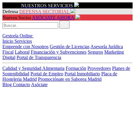
Servicios
NUESTROS SERVICIOS
Defensa
DEFENSA SECTORIAL
Nuevos Socios
ASÓCIATE AHORA
Gestoría Online
Inicio
Servicios
Emprende con Nosotros
Gestión de Licencias
Asesoría Jurídica
Fiscal
Laboral
Financiación y Subvenciones
Seguros
Marketing
Digital
Portal de Transparencia
Calidad y Seguridad Alimentaria
Formación
Proveedores
Planes de
Sostenibilidad
Portal de Empleo
Portal Inmobiliario
Placa de
Hosteleria Madrid
Promociónate en Saborea Madrid
Blog
Contacto
Asóciate