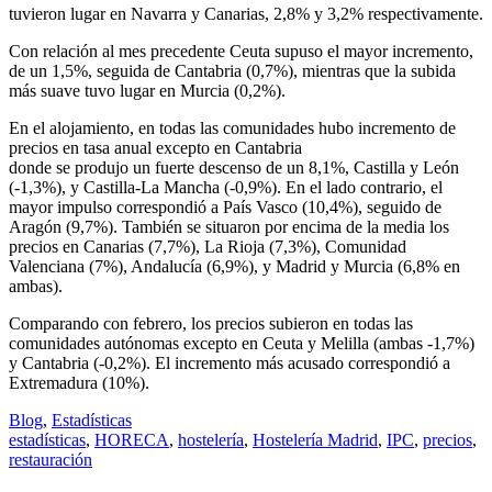
tuvieron lugar en Navarra y Canarias, 2,8% y 3,2% respectivamente.
Con relación al mes precedente Ceuta supuso el mayor incremento,
de un 1,5%, seguida de Cantabria (0,7%), mientras que la subida
más suave tuvo lugar en Murcia (0,2%).
En el alojamiento, en todas las comunidades hubo incremento de
precios en tasa anual excepto en Cantabria
donde se produjo un fuerte descenso de un 8,1%, Castilla y León
(-1,3%), y Castilla-La Mancha (-0,9%). En el lado contrario, el
mayor impulso correspondió a País Vasco (10,4%), seguido de
Aragón (9,7%). También se situaron por encima de la media los
precios en Canarias (7,7%), La Rioja (7,3%), Comunidad
Valenciana (7%), Andalucía (6,9%), y Madrid y Murcia (6,8% en
ambas).
Comparando con febrero, los precios subieron en todas las
comunidades autónomas excepto en Ceuta y Melilla (ambas -1,7%)
y Cantabria (-0,2%). El incremento más acusado correspondió a
Extremadura (10%).
Blog
,
Estadísticas
estadísticas
,
HORECA
,
hostelería
,
Hostelería Madrid
,
IPC
,
precios
,
restauración