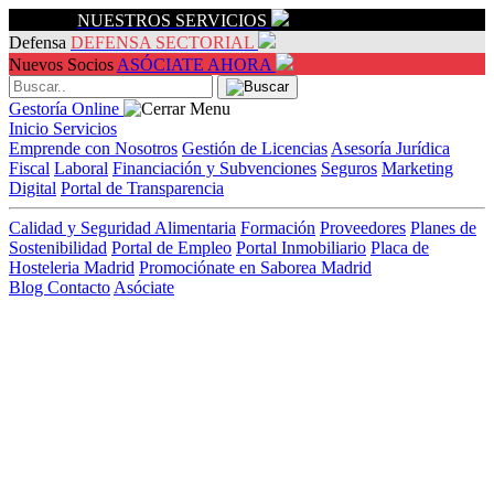
Servicios
NUESTROS SERVICIOS
Defensa
DEFENSA SECTORIAL
Nuevos Socios
ASÓCIATE AHORA
Gestoría Online
Inicio
Servicios
Emprende con Nosotros
Gestión de Licencias
Asesoría Jurídica
Fiscal
Laboral
Financiación y Subvenciones
Seguros
Marketing
Digital
Portal de Transparencia
Calidad y Seguridad Alimentaria
Formación
Proveedores
Planes de
Sostenibilidad
Portal de Empleo
Portal Inmobiliario
Placa de
Hosteleria Madrid
Promociónate en Saborea Madrid
Blog
Contacto
Asóciate