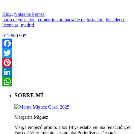
Blog
,
Notas de Prensa
barra degustación
,
comercio con barra de degustación
,
hostelería
,
licencias
,
madrid
913 600 909
Facebook
Twitter
Pinterest
LinkedIn
WhatsApp
SOBRE MÍ
Margarita Míguez
Marga empezó pronto: a los 18 ya estaba en una redacción, en
Faro de Vigo, mientras estudiaba Periodismo. Después