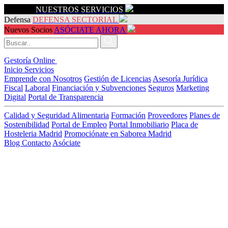
Servicios
NUESTROS SERVICIOS
Defensa
DEFENSA SECTORIAL
Nuevos Socios
ASÓCIATE AHORA
Gestoría Online
Inicio
Servicios
Emprende con Nosotros
Gestión de Licencias
Asesoría Jurídica
Fiscal
Laboral
Financiación y Subvenciones
Seguros
Marketing
Digital
Portal de Transparencia
Calidad y Seguridad Alimentaria
Formación
Proveedores
Planes de
Sostenibilidad
Portal de Empleo
Portal Inmobiliario
Placa de
Hosteleria Madrid
Promociónate en Saborea Madrid
Blog
Contacto
Asóciate