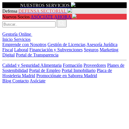
Servicios
NUESTROS SERVICIOS
Defensa
DEFENSA SECTORIAL
Nuevos Socios
ASÓCIATE AHORA
Gestoría Online
Inicio
Servicios
Emprende con Nosotros
Gestión de Licencias
Asesoría Jurídica
Fiscal
Laboral
Financiación y Subvenciones
Seguros
Marketing
Digital
Portal de Transparencia
Calidad y Seguridad Alimentaria
Formación
Proveedores
Planes de
Sostenibilidad
Portal de Empleo
Portal Inmobiliario
Placa de
Hosteleria Madrid
Promociónate en Saborea Madrid
Blog
Contacto
Asóciate