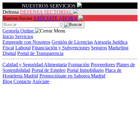
Servicios
NUESTROS SERVICIOS
Defensa
DEFENSA SECTORIAL
Nuevos Socios
ASÓCIATE AHORA
Gestoría Online
Inicio
Servicios
Emprende con Nosotros
Gestión de Licencias
Asesoría Jurídica
Fiscal
Laboral
Financiación y Subvenciones
Seguros
Marketing
Digital
Portal de Transparencia
Calidad y Seguridad Alimentaria
Formación
Proveedores
Planes de
Sostenibilidad
Portal de Empleo
Portal Inmobiliario
Placa de
Hosteleria Madrid
Promociónate en Saborea Madrid
Blog
Contacto
Asóciate