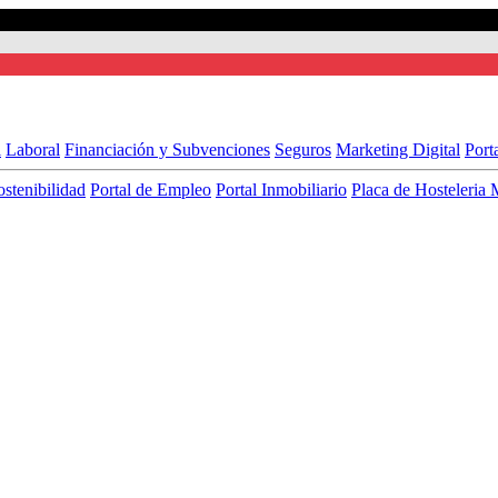
l
Laboral
Financiación y Subvenciones
Seguros
Marketing Digital
Port
ostenibilidad
Portal de Empleo
Portal Inmobiliario
Placa de Hosteleria 