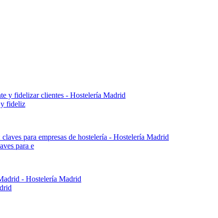
y fideliz
aves para e
drid