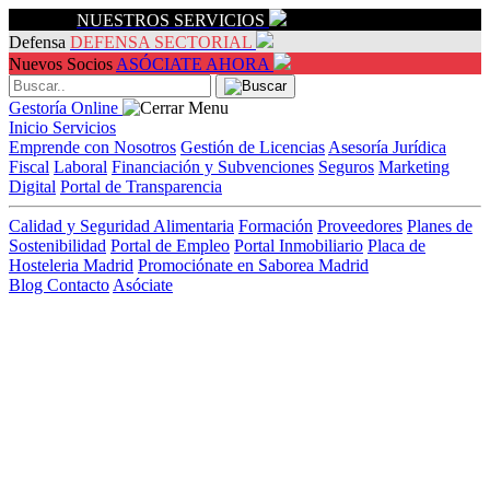
Servicios
NUESTROS SERVICIOS
Defensa
DEFENSA SECTORIAL
Nuevos Socios
ASÓCIATE AHORA
Gestoría Online
Inicio
Servicios
Emprende con Nosotros
Gestión de Licencias
Asesoría Jurídica
Fiscal
Laboral
Financiación y Subvenciones
Seguros
Marketing
Digital
Portal de Transparencia
Calidad y Seguridad Alimentaria
Formación
Proveedores
Planes de
Sostenibilidad
Portal de Empleo
Portal Inmobiliario
Placa de
Hosteleria Madrid
Promociónate en Saborea Madrid
Blog
Contacto
Asóciate