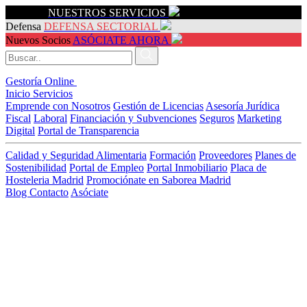
Servicios
NUESTROS SERVICIOS
Defensa
DEFENSA SECTORIAL
Nuevos Socios
ASÓCIATE AHORA
Gestoría Online
Inicio
Servicios
Emprende con Nosotros
Gestión de Licencias
Asesoría Jurídica
Fiscal
Laboral
Financiación y Subvenciones
Seguros
Marketing
Digital
Portal de Transparencia
Calidad y Seguridad Alimentaria
Formación
Proveedores
Planes de
Sostenibilidad
Portal de Empleo
Portal Inmobiliario
Placa de
Hosteleria Madrid
Promociónate en Saborea Madrid
Blog
Contacto
Asóciate