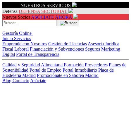
Servicios
NUESTROS SERVICIOS
Defensa
DEFENSA SECTORIAL
Nuevos Socios
ASÓCIATE AHORA
Gestoría Online
Inicio
Servicios
Emprende con Nosotros
Gestión de Licencias
Asesoría Jurídica
Fiscal
Laboral
Financiación y Subvenciones
Seguros
Marketing
Digital
Portal de Transparencia
Calidad y Seguridad Alimentaria
Formación
Proveedores
Planes de
Sostenibilidad
Portal de Empleo
Portal Inmobiliario
Placa de
Hosteleria Madrid
Promociónate en Saborea Madrid
Blog
Contacto
Asóciate