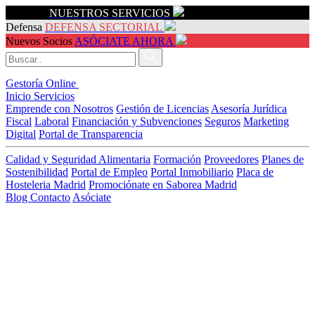
Servicios
NUESTROS SERVICIOS
Defensa
DEFENSA SECTORIAL
Nuevos Socios
ASÓCIATE AHORA
Gestoría Online
Inicio
Servicios
Emprende con Nosotros
Gestión de Licencias
Asesoría Jurídica
Fiscal
Laboral
Financiación y Subvenciones
Seguros
Marketing
Digital
Portal de Transparencia
Calidad y Seguridad Alimentaria
Formación
Proveedores
Planes de
Sostenibilidad
Portal de Empleo
Portal Inmobiliario
Placa de
Hosteleria Madrid
Promociónate en Saborea Madrid
Blog
Contacto
Asóciate