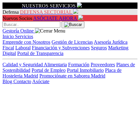
Servicios
NUESTROS SERVICIOS
Defensa
DEFENSA SECTORIAL
Nuevos Socios
ASÓCIATE AHORA
Gestoría Online
Inicio
Servicios
Emprende con Nosotros
Gestión de Licencias
Asesoría Jurídica
Fiscal
Laboral
Financiación y Subvenciones
Seguros
Marketing
Digital
Portal de Transparencia
Calidad y Seguridad Alimentaria
Formación
Proveedores
Planes de
Sostenibilidad
Portal de Empleo
Portal Inmobiliario
Placa de
Hosteleria Madrid
Promociónate en Saborea Madrid
Blog
Contacto
Asóciate