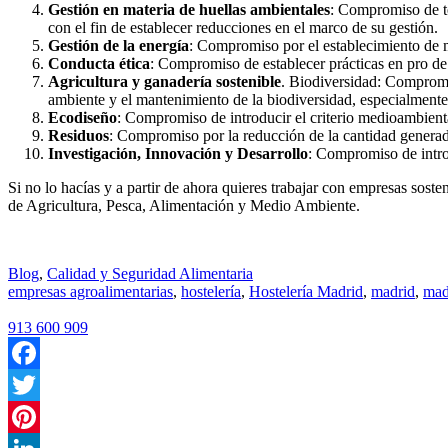
Gestión en materia de huellas ambientales
: Compromiso de te
con el fin de establecer reducciones en el marco de su gestión.
Gestión de la energía
: Compromiso por el establecimiento de me
Conducta ética
: Compromiso de establecer prácticas en pro de 
Agricultura y ganadería sostenible
. Biodiversidad: Compromis
ambiente y el mantenimiento de la biodiversidad, especialmente
Ecodiseño
: Compromiso de introducir el criterio medioambienta
Residuos
: Compromiso por la reducción de la cantidad generada
Investigación, Innovación y Desarrollo
: Compromiso de intro
Si no lo hacías y a partir de ahora quieres trabajar con empresas soste
de Agricultura, Pesca, Alimentación y Medio Ambiente.
Blog
,
Calidad y Seguridad Alimentaria
empresas agroalimentarias
,
hostelería
,
Hostelería Madrid
,
madrid
,
mad
913 600 909
Facebook
Twitter