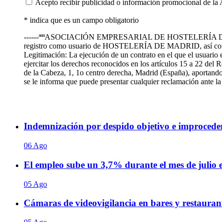
Acepto recibir publicidad o información promocional de la 
* indica que es un campo obligatorio
------ªªªASOCIACIÓN EMPRESARIAL DE HOSTELERÍA DE MADRID te
registro como usuario de HOSTELERÍA DE MADRID, así como
Legitimación: La ejecución de un contrato en el que el usuario 
ejercitar los derechos reconocidos en los artículos 15 a 22 de
de la Cabeza, 1, 1o centro derecha, Madrid (España), aportando 
se le informa que puede presentar cualquier reclamación ante
Indemnización por despido objetivo e improceden
06 Ago
El empleo sube un 3,7% durante el mes de julio
05 Ago
Cámaras de videovigilancia en bares y restaurant