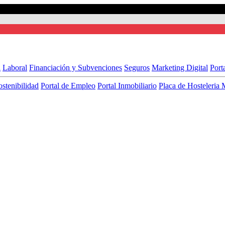
l
Laboral
Financiación y Subvenciones
Seguros
Marketing Digital
Port
ostenibilidad
Portal de Empleo
Portal Inmobiliario
Placa de Hosteleria 