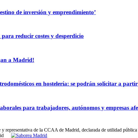
destino de inversión y emprendimiento’
 para reducir costes y desperdicio
egan a Madrid!
rodomésticos en hostelería: se podrán solicitar a partir
borales para trabajadores, autónomos y empresas afec
e y representativa de la CCAA de Madrid, declarada de utilidad pública