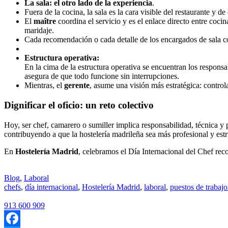
La sala: el otro lado de la experiencia
.
Fuera de la cocina, la sala es la cara visible del restaurante y d
El
maître
coordina el servicio y es el enlace directo entre cocin
maridaje.
Cada recomendación o cada detalle de los encargados de sala co
Estructura operativa:
En la cima de la estructura operativa se encuentran los responsa
asegura de que todo funcione sin interrupciones.
Mientras, el
gerente
, asume una visión más estratégica: controla
Dignificar el oficio: un reto colectivo
Hoy, ser chef, camarero o sumiller implica responsabilidad, técnica y 
contribuyendo a que la hostelería madrileña sea más profesional y est
En
Hostelería Madrid
, celebramos el Día Internacional del Chef rec
Blog
,
Laboral
chefs
,
día internacional
,
Hostelería Madrid
,
laboral
,
puestos de trabajo
913 600 909