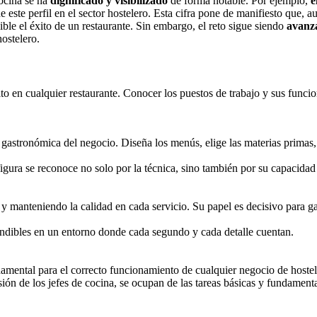
cocina se ha
dignificado y visibilizado
de forma notable. Por ejemplo,
e
e este perfil en el sector hostelero. Esta cifra pone de manifiesto que, a
ble el éxito de un restaurante. Sin embargo, el reto sigue siendo
avanza
ostelero.
to en cualquier restaurante. Conocer los puestos de trabajo y sus funcion
d gastronómica del negocio. Diseña los menús, elige las materias primas, 
igura se reconoce no solo por la técnica, sino también por su capacidad 
 y manteniendo la calidad en cada servicio. Su papel es decisivo para ga
cindibles en un entorno donde cada segundo y cada detalle cuentan.
mental para el correcto funcionamiento de cualquier negocio de hostele
sión de los jefes de cocina, se ocupan de las tareas básicas y fundament