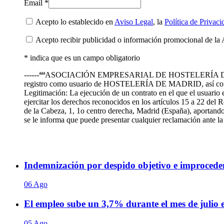
Email *
Acepto lo establecido en
Aviso Legal
, la
Política de Privaci
Acepto recibir publicidad o información promocional de la 
* indica que es un campo obligatorio
------ªªªASOCIACIÓN EMPRESARIAL DE HOSTELERÍA DE MADRID te
registro como usuario de HOSTELERÍA DE MADRID, así como
Legitimación: La ejecución de un contrato en el que el usuario 
ejercitar los derechos reconocidos en los artículos 15 a 22 de
de la Cabeza, 1, 1o centro derecha, Madrid (España), aportando 
se le informa que puede presentar cualquier reclamación ante
Indemnización por despido objetivo e improceden
06 Ago
El empleo sube un 3,7% durante el mes de julio
05 Ago