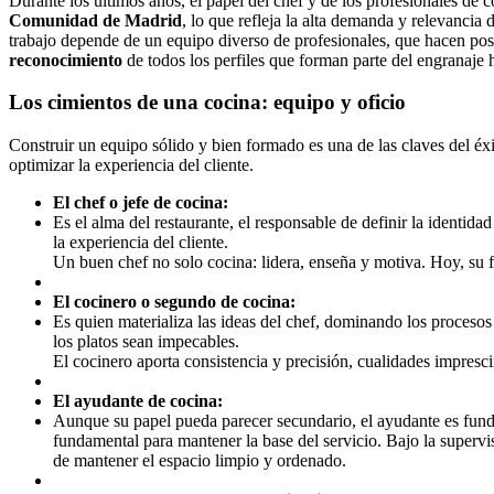
Durante los últimos años, el papel del chef y de los profesionales de 
Comunidad de Madrid
, lo que refleja la alta demanda y relevancia d
trabajo depende de un equipo diverso de profesionales, que hacen posi
reconocimiento
de todos los perfiles que forman parte del engranaje h
Los cimientos de una cocina: equipo y oficio
Construir un equipo sólido y bien formado es una de las claves del éxi
optimizar la experiencia del cliente.
El chef o jefe de cocina:
Es el alma del restaurante, el responsable de definir la identida
la experiencia del cliente.
Un buen chef no solo cocina: lidera, enseña y motiva. Hoy, su f
El cocinero o segundo de cocina:
Es quien materializa las ideas del chef, dominando los procesos
los platos sean impecables.
El cocinero aporta consistencia y precisión, cualidades impres
El ayudante de cocina:
Aunque su papel pueda parecer secundario, el ayudante es funda
fundamental para mantener la base del servicio. Bajo la supervi
de mantener el espacio limpio y ordenado.