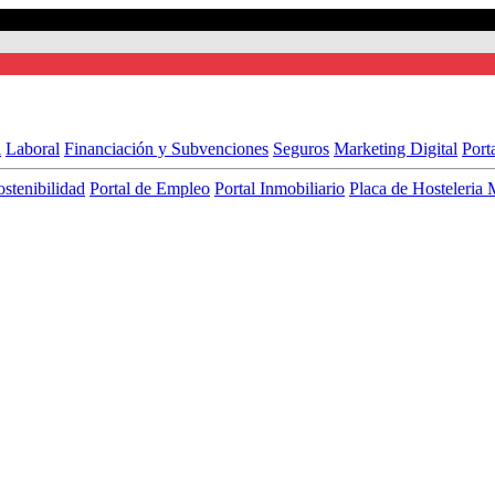
l
Laboral
Financiación y Subvenciones
Seguros
Marketing Digital
Port
ostenibilidad
Portal de Empleo
Portal Inmobiliario
Placa de Hosteleria 