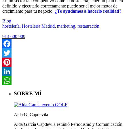
En un sector tan competitivo como la hostelería, tener un plan bien
definido y ejecutarlo correctamente puede ser el mejor motor de
crecimiento para tu negocio.
¿Te ayudamos a hacerlo realidad?
Blog
hostelería
,
Hostelería Madrid
,
marketing
,
restauración
913 600 909
Facebook
Twitter
Pinterest
LinkedIn
WhatsApp
SOBRE MÍ
Aida G. Capdevila
Aida García Capdevila estudió Periodismo y Comunicación