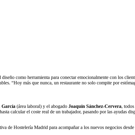
l diseño como herramienta para conectar emocionalmente con los cliente
ables. “Hoy más que nunca, un restaurante no solo compite por estómag
a García
(área laboral) y el abogado
Joaquín Sánchez-Cervera
, todos
asta calcular el coste real de un trabajador, pasando por las ayudas di
iva de Hostelería Madrid para acompañar a los nuevos negocios desde s