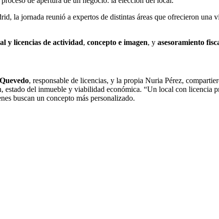
 proceso de apertura de un negocio: la elección del local.
rid, la jornada reunió a expertos de distintas áreas que ofrecieron una 
l y licencias de actividad
,
concepto e imagen
, y
asesoramiento fisca
 Quevedo
, responsable de licencias, y la propia Nuria Pérez, compartiero
ón, estado del inmueble y viabilidad económica. “Un local con licencia 
uienes buscan un concepto más personalizado.