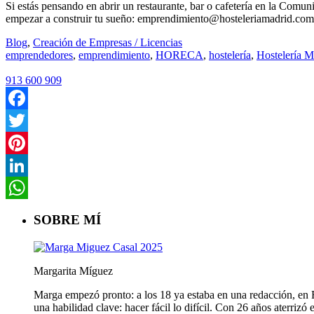
Si estás pensando en abrir un restaurante, bar o cafetería en la Com
empezar a construir tu sueño: emprendimiento@hosteleriamadrid.com
Blog
,
Creación de Empresas / Licencias
emprendedores
,
emprendimiento
,
HORECA
,
hostelería
,
Hostelería M
913 600 909
Facebook
Twitter
Pinterest
LinkedIn
WhatsApp
SOBRE MÍ
Margarita Míguez
Marga empezó pronto: a los 18 ya estaba en una redacción, en Fa
una habilidad clave: hacer fácil lo difícil. Con 26 años aterriz