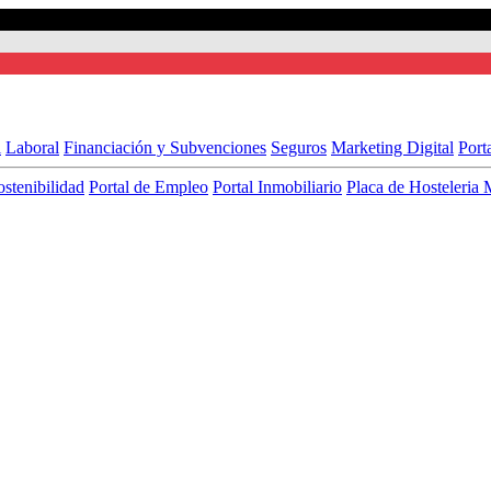
l
Laboral
Financiación y Subvenciones
Seguros
Marketing Digital
Port
ostenibilidad
Portal de Empleo
Portal Inmobiliario
Placa de Hosteleria 