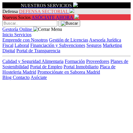
Servicios
NUESTROS SERVICIOS
Defensa
DEFENSA SECTORIAL
Nuevos Socios
ASÓCIATE AHORA
Gestoría Online
Inicio
Servicios
Emprende con Nosotros
Gestión de Licencias
Asesoría Jurídica
Fiscal
Laboral
Financiación y Subvenciones
Seguros
Marketing
Digital
Portal de Transparencia
Calidad y Seguridad Alimentaria
Formación
Proveedores
Planes de
Sostenibilidad
Portal de Empleo
Portal Inmobiliario
Placa de
Hosteleria Madrid
Promociónate en Saborea Madrid
Blog
Contacto
Asóciate