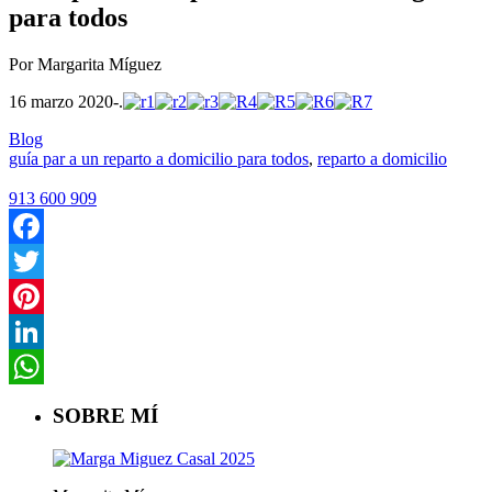
para todos
Por Margarita Míguez
16 marzo 2020-.
Blog
guía par a un reparto a domicilio para todos
,
reparto a domicilio
913 600 909
Facebook
Twitter
Pinterest
LinkedIn
WhatsApp
SOBRE MÍ