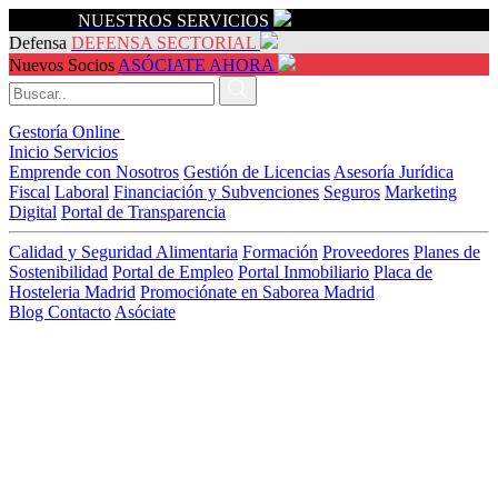
Servicios
NUESTROS SERVICIOS
Defensa
DEFENSA SECTORIAL
Nuevos Socios
ASÓCIATE AHORA
Gestoría Online
Inicio
Servicios
Emprende con Nosotros
Gestión de Licencias
Asesoría Jurídica
Fiscal
Laboral
Financiación y Subvenciones
Seguros
Marketing
Digital
Portal de Transparencia
Calidad y Seguridad Alimentaria
Formación
Proveedores
Planes de
Sostenibilidad
Portal de Empleo
Portal Inmobiliario
Placa de
Hosteleria Madrid
Promociónate en Saborea Madrid
Blog
Contacto
Asóciate