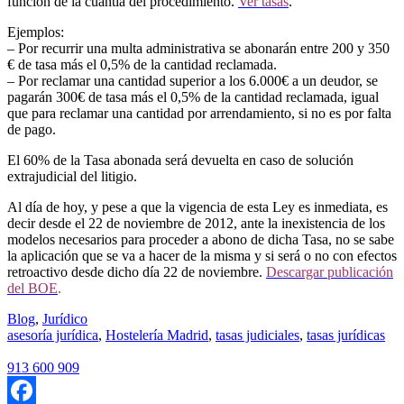
función de la cuantía del procedimiento.
Ver tasas
.
Ejemplos:
– Por recurrir una multa administrativa se abonarán entre 200 y 350
€ de tasa más el 0,5% de la cantidad reclamada.
– Por reclamar una cantidad superior a los 6.000€ a un deudor, se
pagarán 300€ de tasa más el 0,5% de la cantidad reclamada, igual
que para reclamar una cantidad por arrendamiento, si no es por falta
de pago.
El 60% de la Tasa abonada será devuelta en caso de solución
extrajudicial del litigio.
Al día de hoy, y pese a que la vigencia de esta Ley es inmediata, es
decir desde el 22 de noviembre de 2012, ante la inexistencia de los
modelos necesarios para proceder a abono de dicha Tasa, no se sabe
la aplicación que se va a hacer de la misma y si será o no con efectos
retroactivo desde dicho día 22 de noviembre.
Descargar publicación
del BOE
.
Blog
,
Jurídico
asesoría jurídica
,
Hostelería Madrid
,
tasas judiciales
,
tasas jurídicas
913 600 909