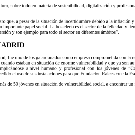
l futuro, sobre todo en materia de sostenibilidad, digitalización y profe
ro que, a pesar de la situación de incertidumbre debido a la inflación y 
importante papel social. La hostelería es el sector de la felicidad y t
ersión y son ejemplo para todo el sector en diferentes ámbitos”.
MADRID
drid, fue uno de los galardonados como empresa comprometida con la res
uando estaban en situación de enorme vulnerabilidad y que ya son auté
r implicándose a nivel humano y profesional con los jóvenes de “C
edido el uso de sus instalaciones para que Fundación Raíces cree la E
s de 50 jóvenes en situación de vulnerabilidad social, a encontrar un f