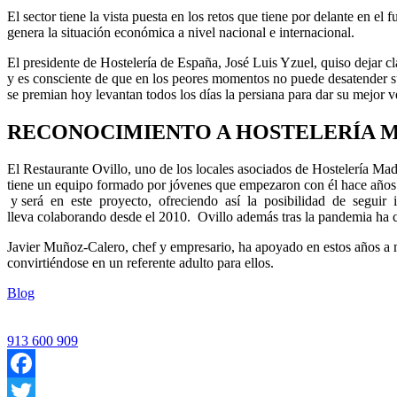
El sector tiene la vista puesta en los retos que tiene por delante en e
genera la situación económica a nivel nacional e internacional.
El presidente de Hostelería de España, José Luis Yzuel, quiso dejar cla
y es consciente de que en los peores momentos no puede desatender su 
se premian hoy levantan todos los días la persiana para dar su mejor v
RECONOCIMIENTO A HOSTELERÍA 
El Restaurante Ovillo, uno de los locales asociados de Hostelería Ma
tiene un equipo formado por jóvenes que empezaron con él hace años c
y será en este proyecto, ofreciendo así la posibilidad de segui
lleva colaborando desde el 2010. Ovillo además tras la pandemia ha c
Javier Muñoz-Calero, chef y empresario, ha apoyado en estos años a má
convirtiéndose en un referente adulto para ellos.
Blog
913 600 909
Facebook