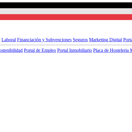
l
Laboral
Financiación y Subvenciones
Seguros
Marketing Digital
Port
ostenibilidad
Portal de Empleo
Portal Inmobiliario
Placa de Hosteleria 